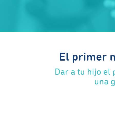
El primer 
Dar a tu hijo e
una g