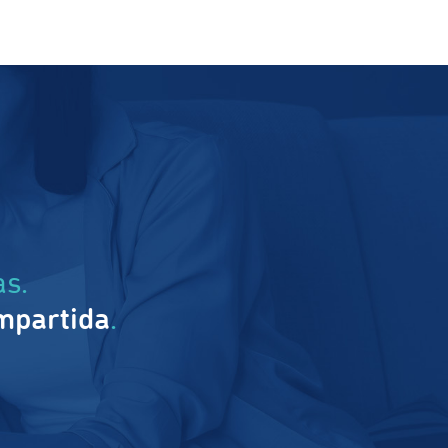
s.
mpartida
.